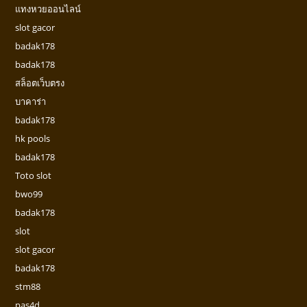
แทงหวยออนไลน์
slot gacor
badak178
badak178
สล็อตเว็บตรง
บาคาร่า
badak178
hk pools
badak178
Toto slot
bwo99
badak178
slot
slot gacor
badak178
stm88
pas4d