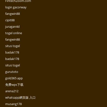
FintechZoom.com
login gacorway
fangwin88
cipit88
juragan4d
togel online
fangwin88
situs togel
badak178
badak178
situs togel
gurutoto
gold365 app
免费wps下载
arena212
whatsapp網頁版 入口
musang178