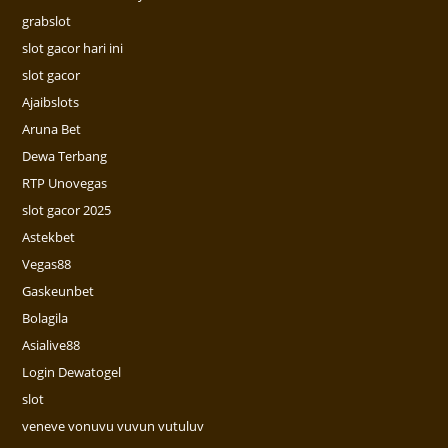
grabslot
slot gacor hari ini
slot gacor
Ajaibslots
Aruna Bet
Dewa Terbang
RTP Unovegas
slot gacor 2025
Astekbet
Vegas88
Gaskeunbet
Bolagila
Asialive88
Login Dewatogel
slot
veneve vonuvu vuvun vutuluv