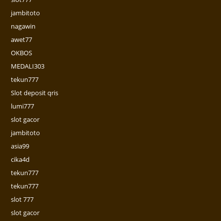
jambitoto
nagawin
awet77
OKBOS
MEDALI303
tekun777
Slot deposit qris
lumi777
slot gacor
jambitoto
asia99
cika4d
tekun777
tekun777
slot 777
slot gacor