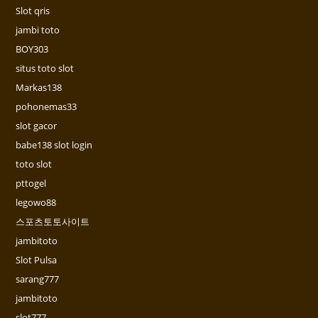
Slot qris
jambi toto
BOY303
situs toto slot
Markas138
pohonemas33
slot gacor
babe138 slot login
toto slot
pttogel
legowo88
스포츠토토사이트
jambitoto
Slot Pulsa
sarang777
jambitoto
slot777