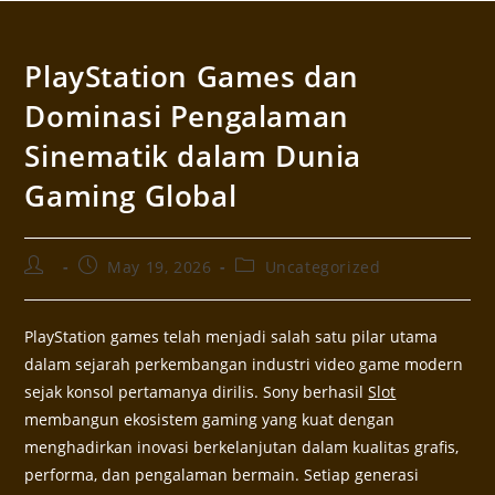
PlayStation Games dan
Dominasi Pengalaman
Sinematik dalam Dunia
Gaming Global
May 19, 2026
Uncategorized
PlayStation games telah menjadi salah satu pilar utama
dalam sejarah perkembangan industri video game modern
sejak konsol pertamanya dirilis. Sony berhasil
Slot
membangun ekosistem gaming yang kuat dengan
menghadirkan inovasi berkelanjutan dalam kualitas grafis,
performa, dan pengalaman bermain. Setiap generasi