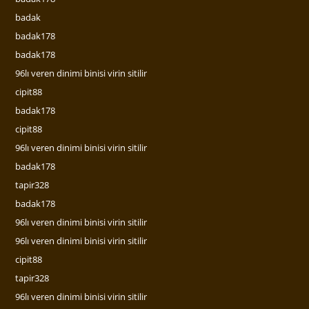
badak
badak178
badak178
96lı veren dinimi binisi virin sitilir
cipit88
badak178
cipit88
96lı veren dinimi binisi virin sitilir
badak178
tapir328
badak178
96lı veren dinimi binisi virin sitilir
96lı veren dinimi binisi virin sitilir
cipit88
tapir328
96lı veren dinimi binisi virin sitilir