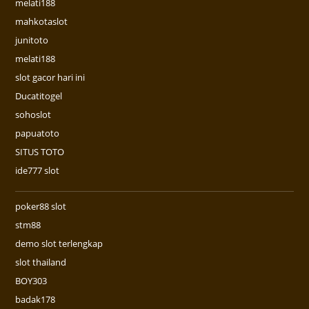
melati188
mahkotaslot
junitoto
melati188
slot gacor hari ini
Ducatitogel
sohoslot
papuatoto
SITUS TOTO
ide777 slot
poker88 slot
stm88
demo slot terlengkap
slot thailand
BOY303
badak178