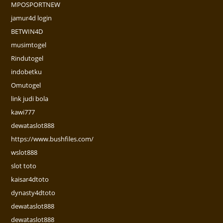
MPOSPORTNEW
jamur4d login
BETWIN4D
musimtogel
Rindutogel
indobetku
Omutogel
link judi bola
kawi777
dewataslot888
https://www.bushfiles.com/
wslot888
slot toto
kaisar4dtoto
dynasty4dtoto
dewataslot888
dewataslot888