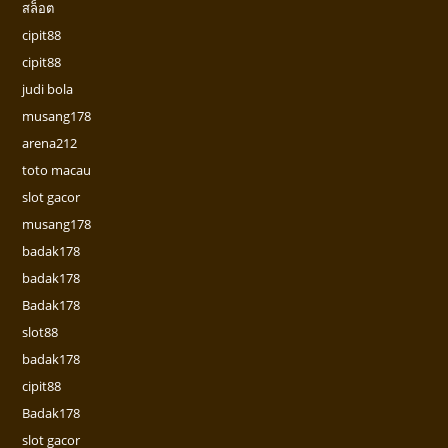
สล็อต
cipit88
cipit88
judi bola
musang178
arena212
toto macau
slot gacor
musang178
badak178
badak178
Badak178
slot88
badak178
cipit88
Badak178
slot gacor