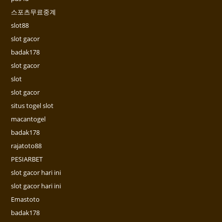
스포츠무료중계
slot88
slot gacor
badak178
slot gacor
slot
slot gacor
situs togel slot
macantogel
badak178
rajatoto88
PESIARBET
slot gacor hari ini
slot gacor hari ini
Emastoto
badak178