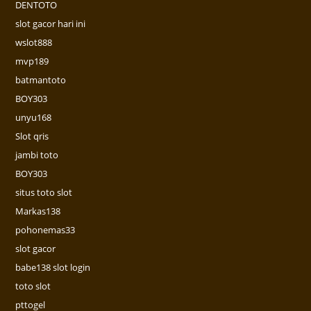
DENTOTO
slot gacor hari ini
wslot888
mvp189
batmantoto
BOY303
unyu168
Slot qris
jambi toto
BOY303
situs toto slot
Markas138
pohonemas33
slot gacor
babe138 slot login
toto slot
pttogel