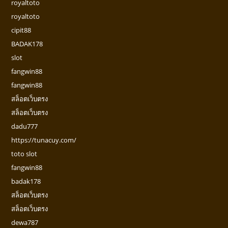
royaltoto
royaltoto
cipit88
BADAK178
slot
fangwin88
fangwin88
สล็อตเว็บตรง
สล็อตเว็บตรง
dadu777
https://tunacuy.com/
toto slot
fangwin88
badak178
สล็อตเว็บตรง
สล็อตเว็บตรง
dewa787