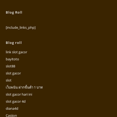
Blog Roll
[include_links_php]
Blog roll
link slot gacor
bayitoto
slot88
slot gacor
slot
เว็บพนัน ฝากขั้นต่ำ 1 บาท
slot gacor hari ini
slot gacor 4d
diana4d
Casijon