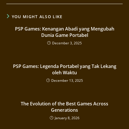
YOU MIGHT ALSO LIKE
PSP Games: Kenangan Abadi yang Mengubah
Dunia Game Portabel
December 3, 2025
PSP Games: Legenda Portabel yang Tak Lekang
oleh Waktu
December 13, 2025
The Evolution of the Best Games Across
Generations
January 8, 2026