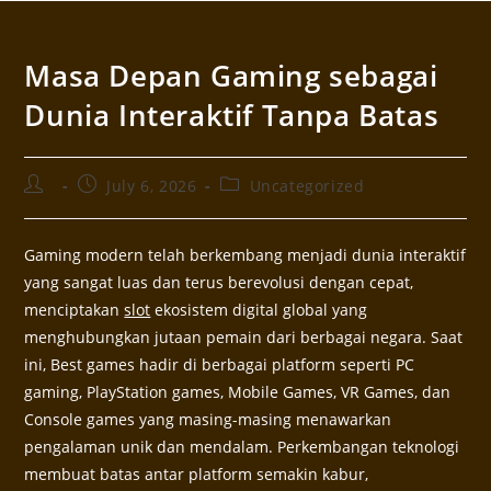
Masa Depan Gaming sebagai
Dunia Interaktif Tanpa Batas
July 6, 2026
Uncategorized
Gaming modern telah berkembang menjadi dunia interaktif
yang sangat luas dan terus berevolusi dengan cepat,
menciptakan
slot
ekosistem digital global yang
menghubungkan jutaan pemain dari berbagai negara. Saat
ini, Best games hadir di berbagai platform seperti PC
gaming, PlayStation games, Mobile Games, VR Games, dan
Console games yang masing-masing menawarkan
pengalaman unik dan mendalam. Perkembangan teknologi
membuat batas antar platform semakin kabur,