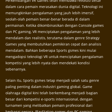
Perkembangan VR Games telah membawa revolusi besar
dalam cara pemain merasakan dunia digital. Teknologi ini
memungkinkan pengalaman yang jauh lebih imersif,
seolah-olah pemain benar-benar berada di dalam
permainan. Ketika dikombinasikan dengan Console games
dan PC gaming, VR menciptakan pengalaman yang lebih
mendalam dan realistis, terutama dalam genre Strategy
Games yang membutuhkan pemikiran cepat dan analisis
mendalam. Bahkan beberapa Sports gsmes kini mulai
mengadopsi teknologi VR untuk menciptakan pengalaman
kompetisi yang lebih nyata dan mendekati kondisi
sebenarnya.
Selain itu, Sports gsmes tetap menjadi salah satu genre
paling penting dalam industri gaming global. Game
olahraga digital kini telah berkembang menjadi bagian
besar dari kompetisi e-sports internasional, dengan
turnamen yang melibatkan pemain profesional dari
berbagai negara. PlayStation games dan PC gaming