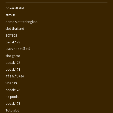
poker88 slot
stm88
demo slot terlengkap
slot thailand
BOY303
badak178
แทงหวยออนไลน์
slot gacor
badak178
badak178
สล็อตเว็บตรง
บาคาร่า
badak178
hk pools
badak178
Toto slot