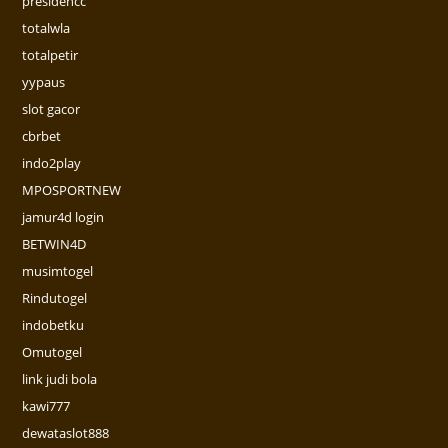
presidencc
totalwla
totalpetir
yypaus
slot gacor
cbrbet
indo2play
MPOSPORTNEW
jamur4d login
BETWIN4D
musimtogel
Rindutogel
indobetku
Omutogel
link judi bola
kawi777
dewataslot888