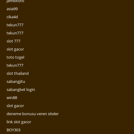
jambitoto
asia99
cika4d
tekun777
tekun777
slot 777
slot gacor
toto togel
tekun777
slot thailand
sabangjitu
sabangbet login
win88
slot gacor
deneme bonusu veren siteler
link slot gacor
BOY303