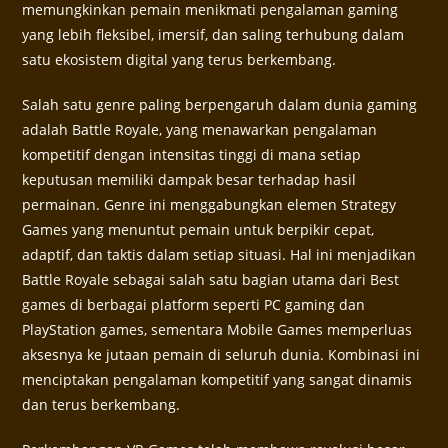
memungkinkan pemain menikmati pengalaman gaming
yang lebih fleksibel, imersif, dan saling terhubung dalam
satu ekosistem digital yang terus berkembang.
Salah satu genre paling berpengaruh dalam dunia gaming
adalah Battle Royale, yang menawarkan pengalaman
kompetitif dengan intensitas tinggi di mana setiap
keputusan memiliki dampak besar terhadap hasil
permainan. Genre ini menggabungkan elemen Strategy
Games yang menuntut pemain untuk berpikir cepat,
adaptif, dan taktis dalam setiap situasi. Hal ini menjadikan
Battle Royale sebagai salah satu bagian utama dari Best
games di berbagai platform seperti PC gaming dan
PlayStation games, sementara Mobile Games memperluas
aksesnya ke jutaan pemain di seluruh dunia. Kombinasi ini
menciptakan pengalaman kompetitif yang sangat dinamis
dan terus berkembang.