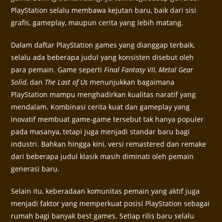
PlayStation selalu membawa kejutan baru, baik dari sisi
grafis, gameplay, maupun cerita yang lebih matang.
Dalam daftar PlayStation games yang dianggap terbaik,
selalu ada beberapa judul yang konsisten disebut oleh
para pemain. Game seperti
Final Fantasy VII
,
Metal Gear
Solid
, dan
The Last of Us
menunjukkan bagaimana
PlayStation mampu menghadirkan kualitas naratif yang
mendalam. Kombinasi cerita kuat dan gameplay yang
inovatif membuat game-game tersebut tak hanya populer
pada masanya, tetapi juga menjadi standar baru bagi
industri. Bahkan hingga kini, versi remastered dan remake
dari beberapa judul klasik masih diminati oleh pemain
generasi baru.
Selain itu, keberadaan komunitas pemain yang aktif juga
menjadi faktor yang memperkuat posisi PlayStation sebagai
rumah bagi banyak best games. Setiap rilis baru selalu