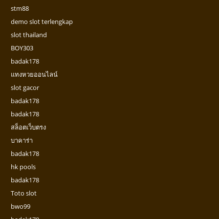
stm88
demo slot terlengkap
slot thailand
BOY303
badak178
แทงหวยออนไลน์
slot gacor
badak178
badak178
สล็อตเว็บตรง
บาคาร่า
badak178
hk pools
badak178
Toto slot
bwo99