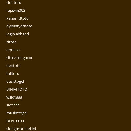
slot toto
rajawin303
kaisar4dtoto
dynasty4dtoto
login ahha4d
sitoto
qqnusa
situs slot gacor
dentoto
fulltoto
oasistogel
BINJAITOTO
wslot888
slot777
musimtogel
DENTOTO
slot gacor hari ini