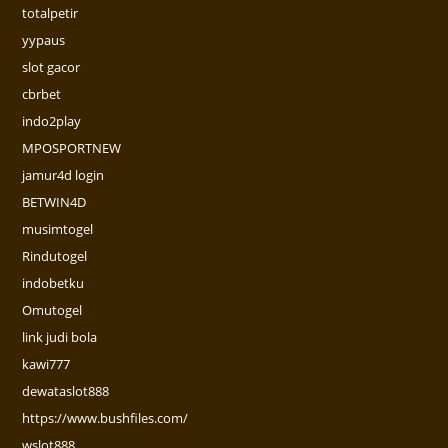
totalpetir
yypaus
slot gacor
cbrbet
indo2play
MPOSPORTNEW
jamur4d login
BETWIN4D
musimtogel
Rindutogel
indobetku
Omutogel
link judi bola
kawi777
dewataslot888
https://www.bushfiles.com/
wslot888