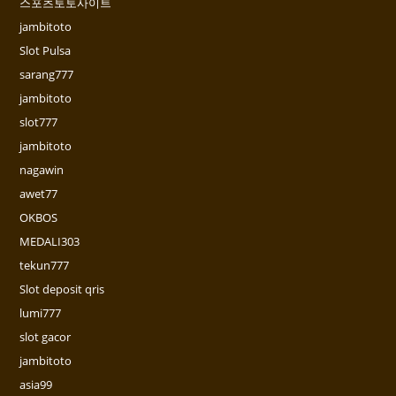
스포츠토토사이트
jambitoto
Slot Pulsa
sarang777
jambitoto
slot777
jambitoto
nagawin
awet77
OKBOS
MEDALI303
tekun777
Slot deposit qris
lumi777
slot gacor
jambitoto
asia99