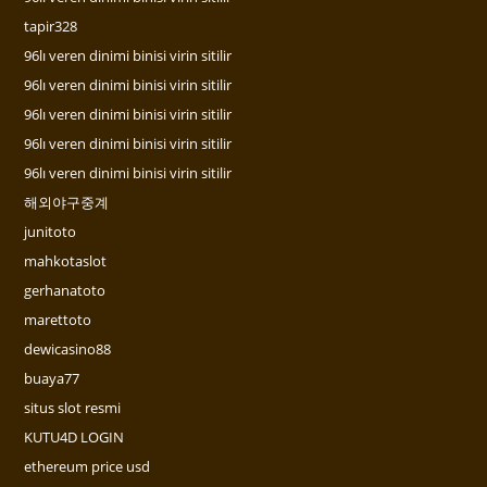
tapir328
96lı veren dinimi binisi virin sitilir
96lı veren dinimi binisi virin sitilir
96lı veren dinimi binisi virin sitilir
96lı veren dinimi binisi virin sitilir
96lı veren dinimi binisi virin sitilir
해외야구중계
junitoto
mahkotaslot
gerhanatoto
marettoto
dewicasino88
buaya77
situs slot resmi
KUTU4D LOGIN
ethereum price usd