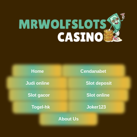
Home
Cendanabet
Judi online
Slot deposit
Slot gacor
Slot online
Togel-hk
Joker123
About Us