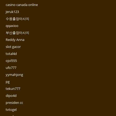
casino canada online
jeruk123
수원출장마사지
qqaxioo
부산출장마사지
Reddy Anna
slot gacor
total4d
ojol555
ufo777
yymahjong
pg
tekun777
dipo4d
presiden cc
tvtogel