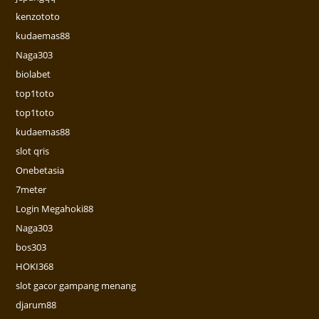
kenzototo
kudaemas88
Naga303
biolabet
top1toto
top1toto
kudaemas88
slot qris
Onebetasia
7meter
Login Megahoki88
Naga303
bos303
HOKI368
slot gacor gampang menang
djarum88