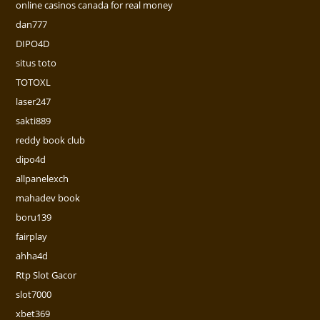
online casinos canada for real money
dan777
DIPO4D
situs toto
TOTOXL
laser247
sakti889
reddy book club
dipo4d
allpanelexch
mahadev book
boru139
fairplay
ahha4d
Rtp Slot Gacor
slot7000
xbet369