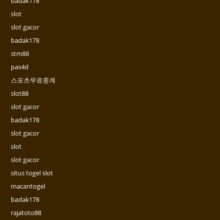
badak178
slot
slot gacor
badak178
stm88
pas4d
스포츠무료중계
slot88
slot gacor
badak178
slot gacor
slot
slot gacor
situs togel slot
macantogel
badak178
rajatoto88