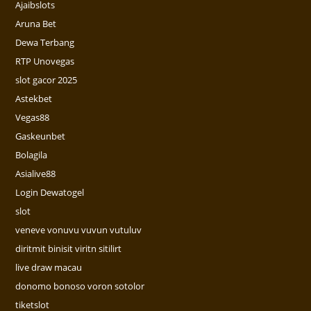
Ajaibslots
Aruna Bet
Dewa Terbang
RTP Unovegas
slot gacor 2025
Astekbet
Vegas88
Gaskeunbet
Bolagila
Asialive88
Login Dewatogel
slot
veneve vonuvu vuvun vutuluv
diritmit binisit viritn sitilirt
live draw macau
donomo bonoso voron sotolor
tiketslot