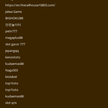
https://en.therailhouse10803.com/
Jalwa Game
BIGHOKI288
안전놀이터
petir777
megaplus88
slot gacor 777
jepangqq
kenzototo
kudaemas88
Naga303
biolabet
top1toto
top1toto
kudaemas88
slot qris