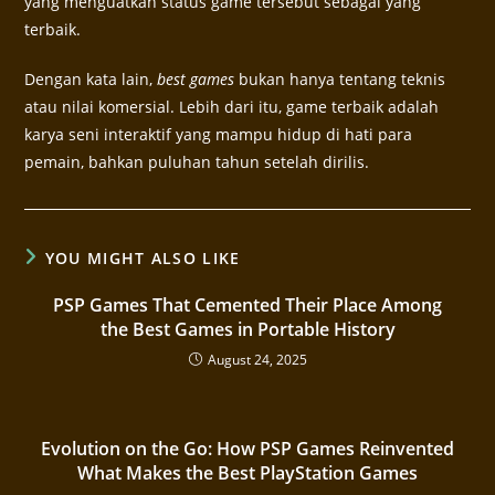
yang menguatkan status game tersebut sebagai yang
terbaik.
Dengan kata lain,
best games
bukan hanya tentang teknis
atau nilai komersial. Lebih dari itu, game terbaik adalah
karya seni interaktif yang mampu hidup di hati para
pemain, bahkan puluhan tahun setelah dirilis.
YOU MIGHT ALSO LIKE
PSP Games That Cemented Their Place Among
the Best Games in Portable History
August 24, 2025
Evolution on the Go: How PSP Games Reinvented
What Makes the Best PlayStation Games