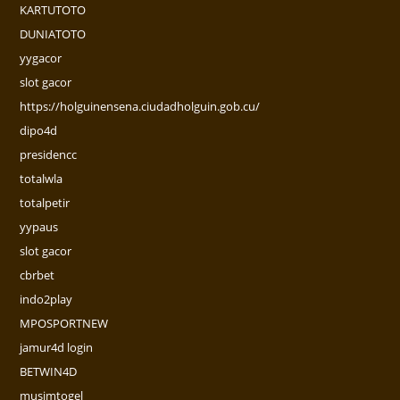
KARTUTOTO
DUNIATOTO
yygacor
slot gacor
https://holguinensena.ciudadholguin.gob.cu/
dipo4d
presidencc
totalwla
totalpetir
yypaus
slot gacor
cbrbet
indo2play
MPOSPORTNEW
jamur4d login
BETWIN4D
musimtogel