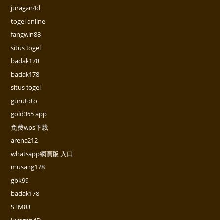
juragan4d
togel online
fangwin88
situs togel
badak178
badak178
situs togel
gurutoto
gold365 app
免费wps下载
arena212
whatsapp網頁版 入口
musang178
gbk99
badak178
STM88
Juragan4D