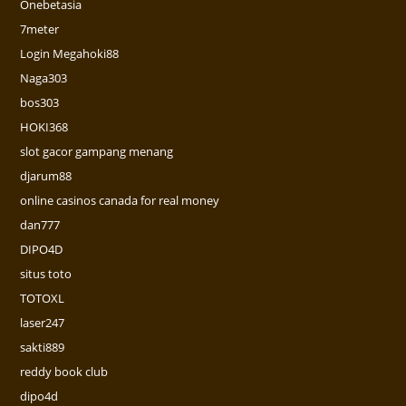
Onebetasia
7meter
Login Megahoki88
Naga303
bos303
HOKI368
slot gacor gampang menang
djarum88
online casinos canada for real money
dan777
DIPO4D
situs toto
TOTOXL
laser247
sakti889
reddy book club
dipo4d