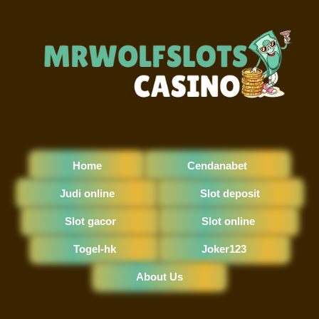
Home
Cendanabet
Judi online
Slot deposit
Slot gacor
Slot online
Togel-hk
Joker123
About Us