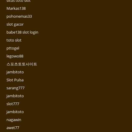
situs toto slot
Markas138
pohonemas33
slot gacor
babe138 slot login
toto slot
pttogel
legowo88
스포츠토토사이트
jambitoto
Slot Pulsa
sarang777
jambitoto
slot777
jambitoto
nagawin
awet77