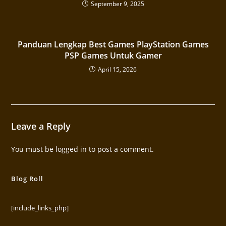
September 9, 2025
Panduan Lengkap Best Games PlayStation Games
PSP Games Untuk Gamer
April 15, 2026
Leave a Reply
You must be
logged in
to post a comment.
Blog Roll
[include_links_php]