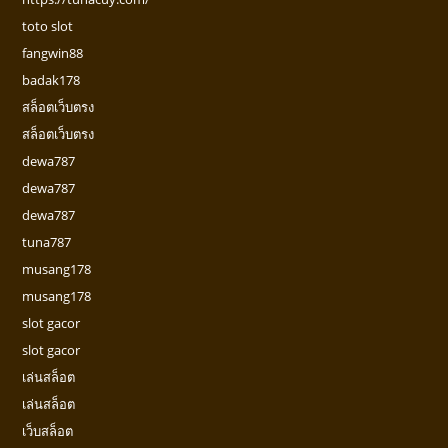
toto slot
fangwin88
badak178
สล็อตเว็บตรง
สล็อตเว็บตรง
dewa787
dewa787
dewa787
tuna787
musang178
musang178
slot gacor
slot gacor
เล่นสล็อต
เล่นสล็อต
เว็บสล็อต