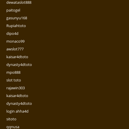
dewataslot888
paitogel
gasunyu168
Rupiahtoto
dipo4d
monaco99
awslot777
kaisar4dtoto
dynasty4dtoto
mpo888
slot toto
rajawin303
kaisar4dtoto
dynasty4dtoto
login ahha4d
sitoto
qqnusa