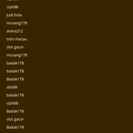
cipit88
judi bola
musang178
arena212
toto macau
slot gacor
musang178
badak178
badak178
Badak178
slot88
badak178
cipit88
Badak178
slot gacor
Badak178