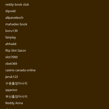
reddy book club
dipo4d
allpanelexch
mahadev book
boru139
fairplay
ahha4d
Rtp Slot Gacor
slot7000
xbet369
casino canada online
jeruk123
수원출장마사지
qqaxioo
부산출장마사지
Reddy Anna