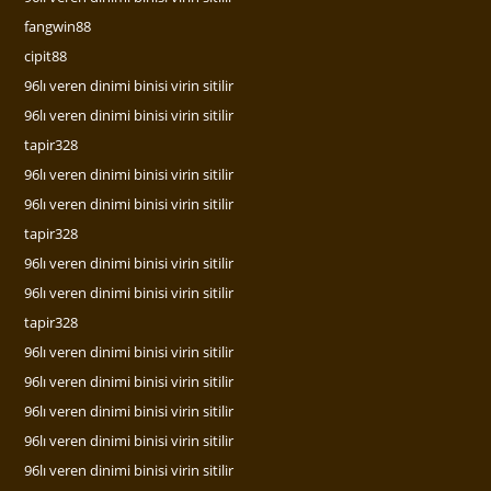
fangwin88
cipit88
96lı veren dinimi binisi virin sitilir
96lı veren dinimi binisi virin sitilir
tapir328
96lı veren dinimi binisi virin sitilir
96lı veren dinimi binisi virin sitilir
tapir328
96lı veren dinimi binisi virin sitilir
96lı veren dinimi binisi virin sitilir
tapir328
96lı veren dinimi binisi virin sitilir
96lı veren dinimi binisi virin sitilir
96lı veren dinimi binisi virin sitilir
96lı veren dinimi binisi virin sitilir
96lı veren dinimi binisi virin sitilir