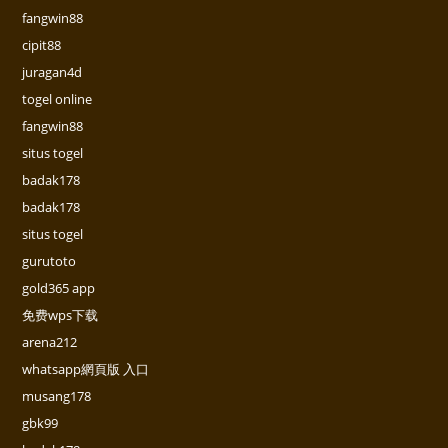
fangwin88
cipit88
juragan4d
togel online
fangwin88
situs togel
badak178
badak178
situs togel
gurutoto
gold365 app
免费wps下载
arena212
whatsapp網頁版 入口
musang178
gbk99