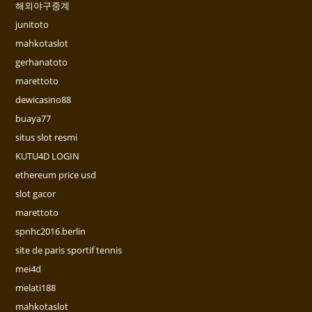
해외야구중계
junitoto
mahkotaslot
gerhanatoto
marettoto
dewicasino88
buaya77
situs slot resmi
KUTU4D LOGIN
ethereum price usd
slot gacor
marettoto
spnhc2016.berlin
site de paris sportif tennis
mei4d
melati188
mahkotaslot