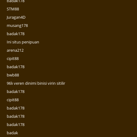
badak178
STM88
Juragan4D
musang178
badak178
Ini situs penipuan
arena212
cipit88
badak178
bwb88
96lı veren dinimi binisi virin sitilir
badak178
cipit88
badak178
badak178
badak178
badak