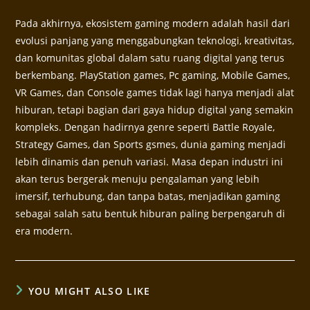
Pada akhirnya, ekosistem gaming modern adalah hasil dari
evolusi panjang yang menggabungkan teknologi, kreativitas,
dan komunitas global dalam satu ruang digital yang terus
berkembang. PlayStation games, Pc gaming, Mobile Games,
VR Games, dan Console games tidak lagi hanya menjadi alat
hiburan, tetapi bagian dari gaya hidup digital yang semakin
kompleks. Dengan hadirnya genre seperti Battle Royale,
Strategy Games, dan Sports gsmes, dunia gaming menjadi
lebih dinamis dan penuh variasi. Masa depan industri ini
akan terus bergerak menuju pengalaman yang lebih
imersif, terhubung, dan tanpa batas, menjadikan gaming
sebagai salah satu bentuk hiburan paling berpengaruh di
era modern.
YOU MIGHT ALSO LIKE