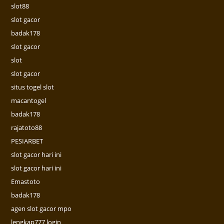
slot88
slot gacor
badak178
slot gacor
slot
slot gacor
situs togel slot
macantogel
badak178
rajatoto88
PESIARBET
slot gacor hari ini
slot gacor hari ini
Emastoto
badak178
agen slot gacor mpo
lengkap777 login